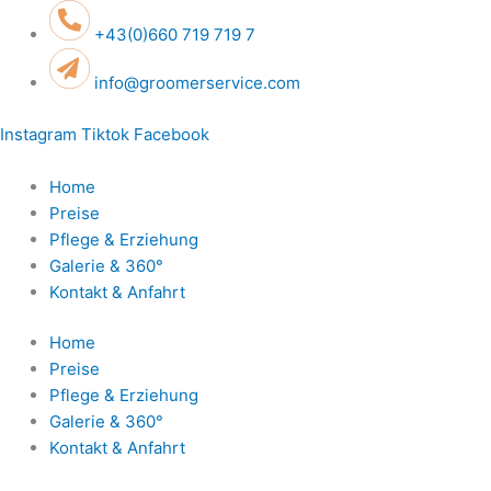
Zum
+43(0)660 719 719 7
Inhalt
springen
info@groomerservice.com
Instagram
Tiktok
Facebook
Home
Preise
Pflege & Erziehung
Galerie & 360°
Kontakt & Anfahrt
Home
Preise
Pflege & Erziehung
Galerie & 360°
Kontakt & Anfahrt